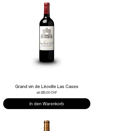
Grand vin de Léoville Las Cases
Sale-Preis
ab
225,00 CHF
In den Warenkorb