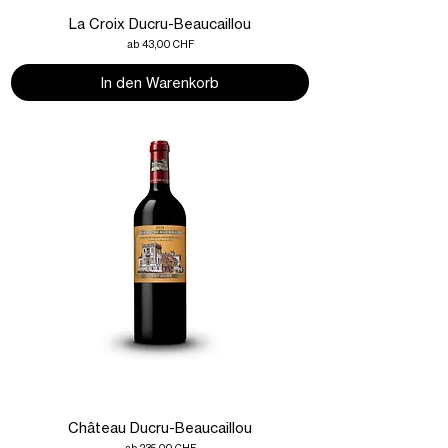
La Croix Ducru-Beaucaillou
Sale-Preis
ab
43,00 CHF
In den Warenkorb
Château Ducru-Beaucaillou
Sale-Preis
ab
235,00 CHF