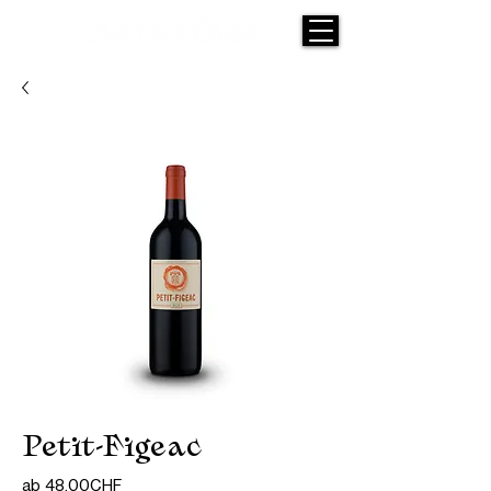
Petit-Figeac
Sale-
ab
48,00CHF