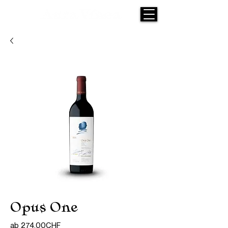
Opus One
Sale-
ab
274,00CHF