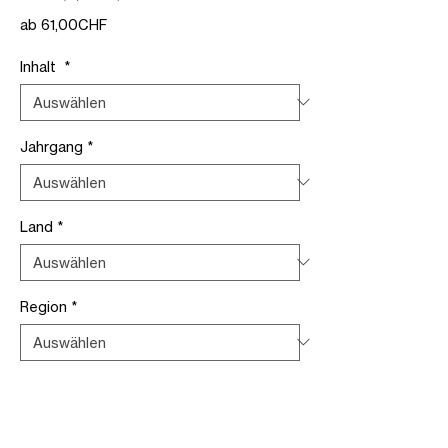
Sale-
ab
61,00CHF
Preis
Inhalt
*
Jahrgang
*
Land
*
Region
*
Verpackung
*