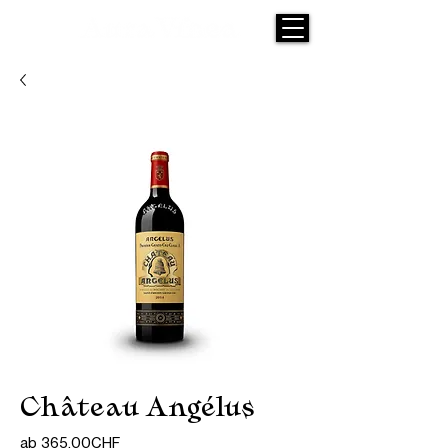
Château Angélus
Sale-
ab
365,00CHF