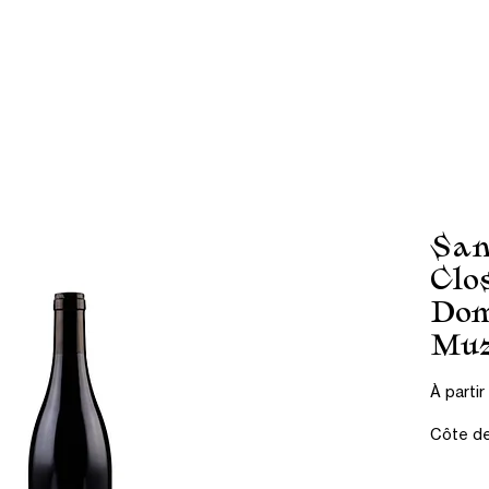
Mousseux
Spiritueux
Moët Hennessy
À propos
San
Clo
Dom
Mu
À parti
Côte d