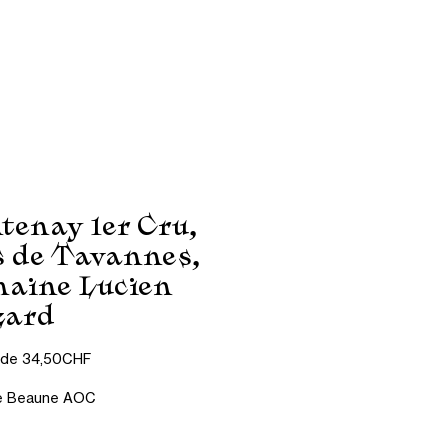
Contact
CGV
tenay 1er Cru,
s de Tavannes,
aine Lucien
zard
Prix
r de
34,50CHF
promotionnel
e Beaune AOC