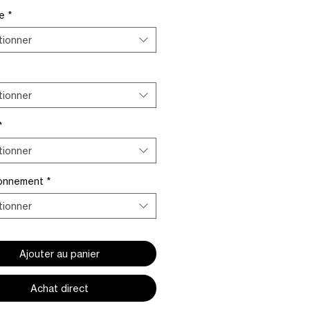
me
*
tionner
tionner
*
tionner
ionnement
*
tionner
Ajouter au panier
Achat direct