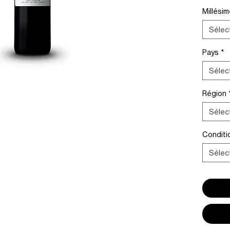
Millési
Sélec
Pays
*
Sélec
Région
Sélec
Condit
Sélec