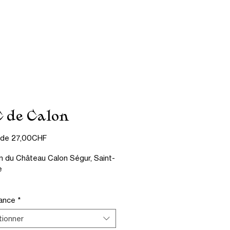
Contact
CGV
C de Calon
Prix
r de
27,00CHF
promotionnel
n du Château Calon Ségur, Saint-
e
ance
*
tionner