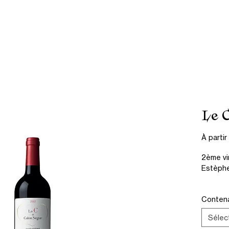
Mousseux
Spiritueux
Moët Hennessy
À propos
Le 
À parti
2ème vi
Estèph
Conten
Sélec