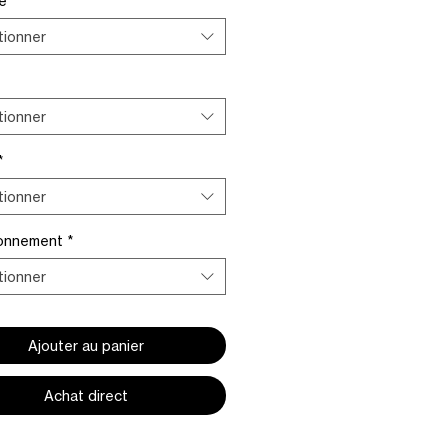
me
*
tionner
tionner
*
tionner
ionnement
*
tionner
Ajouter au panier
Achat direct