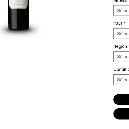
Millési
Sélec
Pays
*
Sélec
Région
Sélec
Condit
Sélec