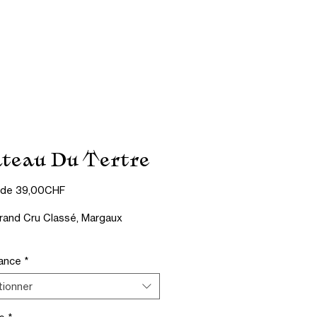
Contact
CGV
teau Du Tertre
Prix
r de
39,00CHF
promotionnel
and Cru Classé, Margaux
ance
*
tionner