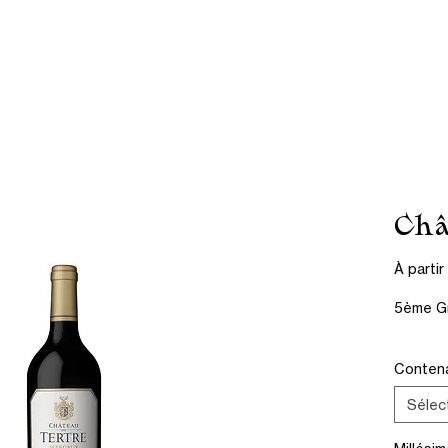
Mousseux
Spiritueux
Moët Hennessy
À propos
Châ
À parti
5ème Gr
Conten
Sélec